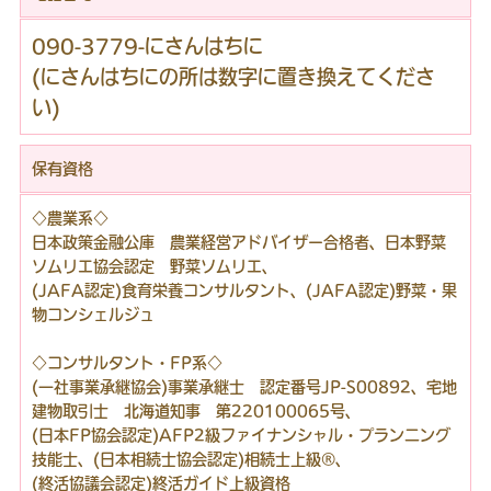
090-3779-にさんはちに
(にさんはちにの所は数字に置き換えてくださ
い)
保有資格
◇農業系◇
日本政策金融公庫 農業経営アドバイザー合格者、日本野菜
ソムリエ協会認定 野菜ソムリエ、
(JAFA認定)食育栄養コンサルタント、(JAFA認定)野菜・果
物コンシェルジュ
◇コンサルタント・FP系◇
(一社事業承継協会)事業承継士 認定番号JP-S00892、宅地
建物取引士 北海道知事 第220100065号、
(日本FP協会認定)AFP2級ファイナンシャル・プランニング
技能士、(日本相続士協会認定)相続士上級®、
(終活協議会認定)終活ガイド上級資格