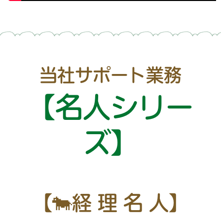
当社サポート業務
【名人シリー
ズ】
【🐄経 理 名 人】