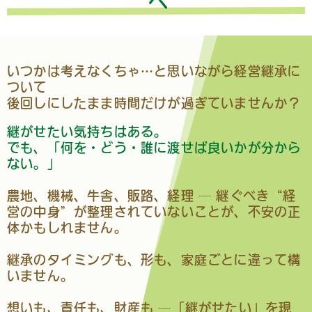
へ
いつかは考えなくちゃ…と思いながら経営継承に
ついて
後回しにしたまま時間だけが過ぎていませんか？
継がせたい気持ちはある。
でも、「何を・どう・誰に渡せば良いかが分から
ない。」
農地、機械、牛舎、販路、経理 ─ 継ぐべき“経
営の中身”が整理されていないことが、不安の正
体かもしれません。
継承のタイミングも、形も、家庭ごとに違って構
いません。
想いも、責任も、財産も ─「継がせたい」を現