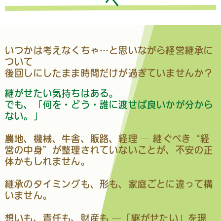
へ
いつかは考えなくちゃ…と思いながら経営継承に
ついて
後回しにしたまま時間だけが過ぎていませんか？
継がせたい気持ちはある。
でも、「何を・どう・誰に渡せば良いかが分から
ない。」
農地、機械、牛舎、販路、経理 ─ 継ぐべき“経
営の中身”が整理されていないことが、不安の正
体かもしれません。
継承のタイミングも、形も、家庭ごとに違って構
いません。
想いも、責任も、財産も ─「継がせたい」を現