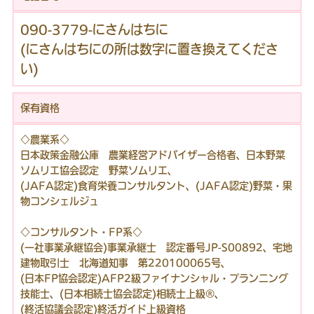
090-3779-にさんはちに
(にさんはちにの所は数字に置き換えてくださ
い)
保有資格
◇農業系◇
日本政策金融公庫 農業経営アドバイザー合格者、日本野菜
ソムリエ協会認定 野菜ソムリエ、
(JAFA認定)食育栄養コンサルタント、(JAFA認定)野菜・果
物コンシェルジュ
◇コンサルタント・FP系◇
(一社事業承継協会)事業承継士 認定番号JP-S00892、宅地
建物取引士 北海道知事 第220100065号、
(日本FP協会認定)AFP2級ファイナンシャル・プランニング
技能士、(日本相続士協会認定)相続士上級®、
(終活協議会認定)終活ガイド上級資格