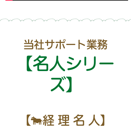
当社サポート業務
【名人シリー
ズ】
【🐄経 理 名 人】